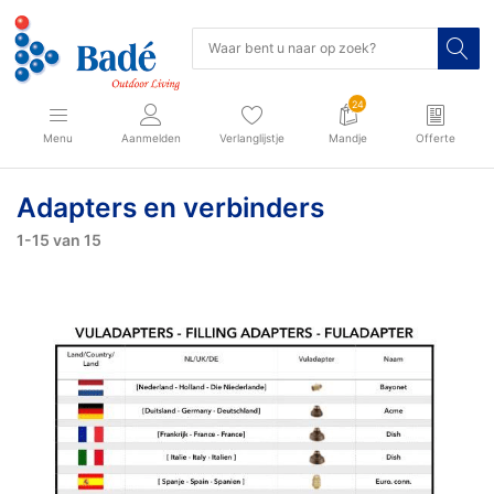
24
Menu
Aanmelden
Verlanglijstje
Mandje
Offerte
Adapters en verbinders
1-15
van
15