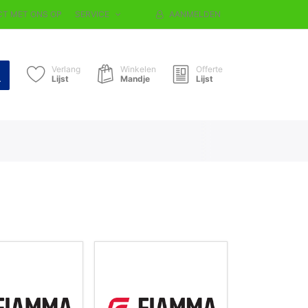
T MET ONS OP
SERVICE
AANMELDEN
Verlang
Winkelen
Offerte
Lijst
Mandje
Lijst