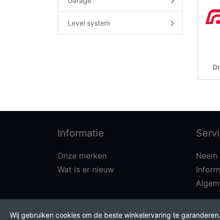
Garage
Level system
Dr
Informatie
Serv
Onze merken
Neem 
Wat is er nieuw
Inform
Algem
Wij gebruiken cookies om de beste winkelervaring te garandere
* Alle prijzen excl. btw, plus verzendkosten