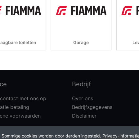
aagbare toiletten
Garage
Le
ice
Bedrijf
contact met ons op
Over ons
atie betaling
Bedrijfsgegevens
ene voorwaarden
Disclaimer
n. Sommige cookies worden door derden ingesteld.
Privacy-informati