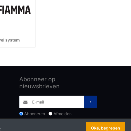
vel system
Abonneer op
nieuwsbrieven
Abonneren
Afmelden
e
Oké, begrepen
Copyright © 2026 Badé B.V.. Alle rechten voorbehouden.