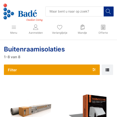
Menu
Aanmelden
Verlanglijstje
Mandje
Offerte
Buitenraamisolaties
1-8
van
8
Filter