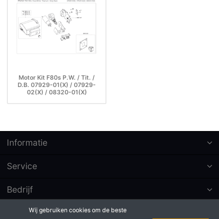
Motor Kit F80s P.W. / Tit. /
D.B. 07929-01(X) / 07929-
02(X) / 08320-01(X)
Informatie
Service
Bedrijf
Wij gebruiken cookies om de beste
Abonneer op nieuwsbrieven