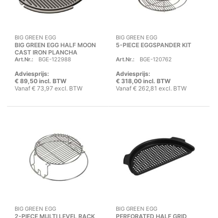
BIG GREEN EGG
BIG GREEN EGG
BIG GREEN EGG HALF MOON
5-PIECE EGGSPANDER KIT
CAST IRON PLANCHA
Art.Nr.:
BGE-122988
Art.Nr.:
BGE-120762
GRIDDLE
Adviesprijs:
Adviesprijs:
€ 89,50 incl. BTW
€ 318,00 incl. BTW
Vanaf € 73,97 excl. BTW
Vanaf € 262,81 excl. BTW
BIG GREEN EGG
BIG GREEN EGG
2-PIECE MULTI LEVEL RACK
PERFORATED HALF GRID