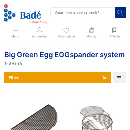
Menu
Aanmelden
Verlanglijstje
Mandje
Offerte
Big Green Egg EGGspander system
1-8
van
8
Filter