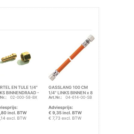
RTEL EN TULE 1/4"
GASSLANG 100 CM
FOKER 1-PITS
NKS BINNENDRAAD -
1/4" LINKS BINNEN x 8
KOOKBRANDER
Nr.:
02-000-58-BX
Art.Nr.:
04-614-00-SB
Art.Nr.:
F02101
BOX (SIZE 03)
MM KNEL -
GASPATROON
BLISTERZAKJE
iesprijs:
Adviesprijs:
Adviesprijs:
,80 incl. BTW
€ 9,35 incl. BTW
€ 21,01 incl. 
,14 excl. BTW
€ 7,73 excl. BTW
€ 17,36 excl. 