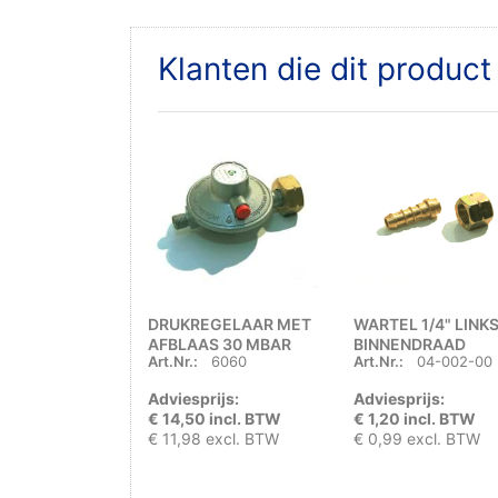
Klanten die dit produc
DRUKREGELAAR MET
WARTEL 1/4" LINK
AFBLAAS 30 MBAR
BINNENDRAAD
Art.Nr.:
6060
Art.Nr.:
04-002-00
UNI x ¼" LINKS BUITEN
Adviesprijs:
Adviesprijs:
€ 14,50 incl. BTW
€ 1,20 incl. BTW
€ 11,98 excl. BTW
€ 0,99 excl. BTW