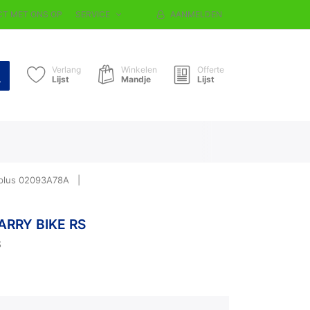
T MET ONS OP
SERVICE
AANMELDEN
Verlang
Winkelen
Offerte
Lijst
Mandje
Lijst
 plus 02093A78A
ARRY BIKE RS
S