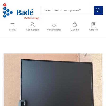
Menu
Aanmelden
Verlanglijstje
Mandje
Offerte