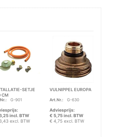
STALLATIE-SETJE
VULNIPPEL EUROPA
KOPPELSNOER
0 CM
CM 220 VOLT
Nr.:
G-901
Art.Nr.:
G-630
Art.Nr.:
H4601
iesprijs:
Adviesprijs:
Adviesprijs:
6,25 incl. BTW
€ 5,75 incl. BTW
€ 7,50 incl. B
3,43 excl. BTW
€ 4,75 excl. BTW
€ 6,20 excl. B