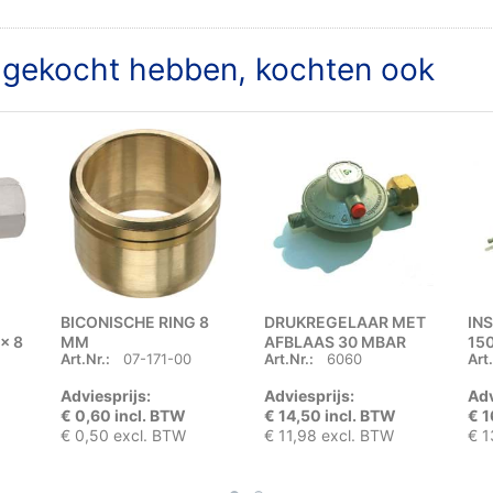
t gekocht hebben, kochten ook
BICONISCHE RING 8
DRUKREGELAAR MET
IN
x 8
MM
AFBLAAS 30 MBAR
15
Art.Nr.:
07-171-00
Art.Nr.:
6060
Art.
UNI x ¼" LINKS BUITEN
Adviesprijs:
Adviesprijs:
Adv
€ 0,60 incl. BTW
€ 14,50 incl. BTW
€ 1
€ 0,50 excl. BTW
€ 11,98 excl. BTW
€ 1