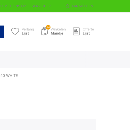
T MET ONS OP
SERVICE
AANMELDEN
24
Verlang
Winkelen
Offerte
Lijst
Mandje
Lijst
 40 WHITE