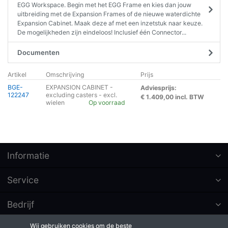
EGG Workspace. Begin met het EGG Frame en kies dan jouw
uitbreiding met de Expansion Frames of de nieuwe waterdichte
Expansion Cabinet. Maak deze af met een inzetstuk naar keuze.
De mogelijkheden zijn eindeloos! Inclusief één Connector...
Documenten
Artikel
Omschrijving
Prijs
BGE-
EXPANSION CABINET -
Adviesprijs:
122247
excluding casters - excl.
€ 1.409,00 incl. BTW
wielen
Op voorraad
Informatie
Service
Bedrijf
Wij gebruiken cookies om de beste