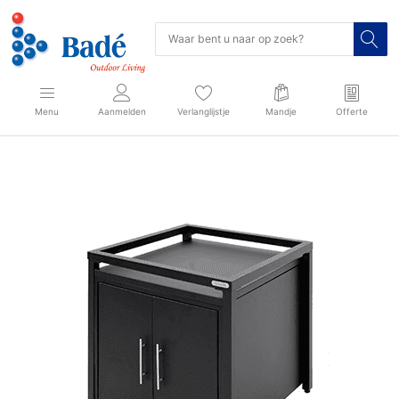
Menu
Aanmelden
Verlanglijstje
Mandje
Offerte