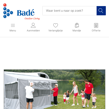
Menu
Aanmelden
Verlanglijstje
Mandje
Offerte