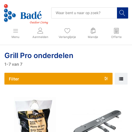
Menu
Aanmelden
Verlanglijstje
Mandje
Offerte
Grill Pro onderdelen
1-7
van
7
Filter