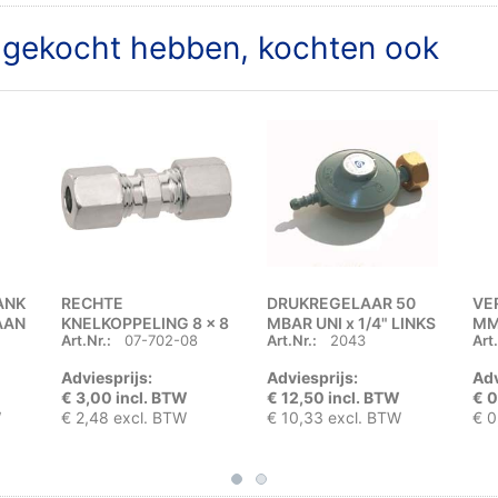
t gekocht hebben, kochten ook
ANK
RECHTE
DRUKREGELAAR 50
VE
AAN
KNELKOPPELING 8 x 8
MBAR UNI x 1/4" LINKS
M
Art.Nr.:
07-702-08
Art.Nr.:
2043
Art.
MM
BUITENDRAAD
Adviesprijs:
Adviesprijs:
Adv
€ 3,00 incl. BTW
€ 12,50 incl. BTW
€ 0
W
€ 2,48 excl. BTW
€ 10,33 excl. BTW
€ 0