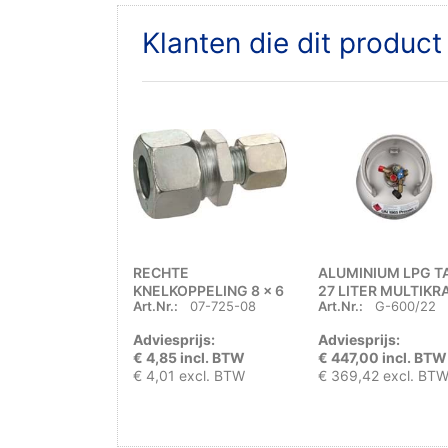
Klanten die dit produc
RECHTE
ALUMINIUM LPG T
KNELKOPPELING 8 x 6
27 LITER MULTIKR
Art.Nr.:
07-725-08
Art.Nr.:
G-600/22
MM
KNIE
Adviesprijs:
Adviesprijs:
€ 4,85 incl. BTW
€ 447,00 incl. BTW
€ 4,01 excl. BTW
€ 369,42 excl. BT