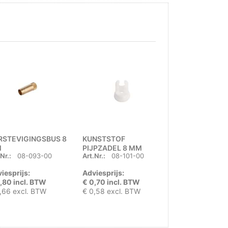
RSTEVIGINGSBUS 8
KUNSTSTOF
VULSLANG 50
M
PIJPZADEL 8 MM
RECHT - HAAK
Nr.:
08-093-00
Art.Nr.:
08-101-00
Art.Nr.:
G-655
iesprijs:
Adviesprijs:
Adviesprijs:
,80 incl. BTW
€ 0,70 incl. BTW
€ 44,00 incl.
,66 excl. BTW
€ 0,58 excl. BTW
€ 36,36 excl.