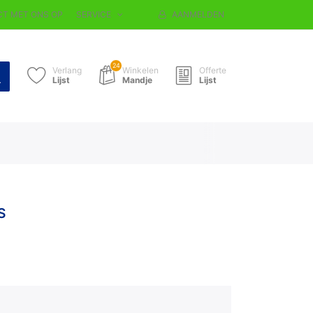
T MET ONS OP
SERVICE
AANMELDEN
24
Verlang
Winkelen
Offerte
Lijst
Mandje
Lijst
S