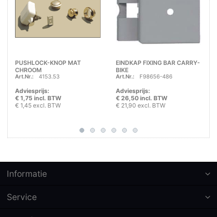
PUSHLOCK-KNOP MAT
EINDKAP FIXING BAR CARRY-
CHROOM
BIKE
Art.Nr.:
4153.53
Art.Nr.:
F98656-486
Adviesprijs:
Adviesprijs:
€ 1,75 incl. BTW
€ 26,50 incl. BTW
€ 1,45 excl. BTW
€ 21,90 excl. BTW
Informatie
Service