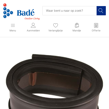
Menu
Aanmelden
Verlanglijstje
Mandje
Offerte