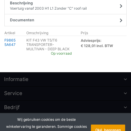
Beschrijving
Voertuig vanaf 2003 H1 L1 Zonder "C" roof rail
Documenten
Artikel
Omschrijving
Prijs
F9865
KIT F43 VW T5/T6
Adviesprijs:
5A647
TRANSPORTER-
€ 128,01 incl. BTW
MULTIVAN - DEEP BLACK
Op voorraad
Informatie
Service
Bedrijf
Wij gebruiken cookies om de beste
Abonneer op nieuwsbrieven
winkelervaring te garanderen. Sommige cookies
Oké, begrepen