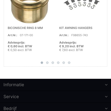
BICONISCHE RING 8 MM
KIT AWNING HANGERS
Art.Nr.:
07-171-00
Art.Nr.:
F98655-743
Adviesprijs:
Adviesprijs:
€ 0,60 incl. BTW
€ 9,20 incl. BTW
€ 0,50 excl. BTW
€ 7,60 excl. BTW
Informatie
Service
Bedrijf