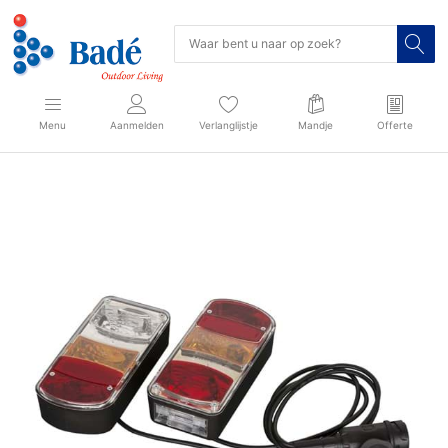
Menu
Aanmelden
Verlanglijstje
Mandje
Offerte