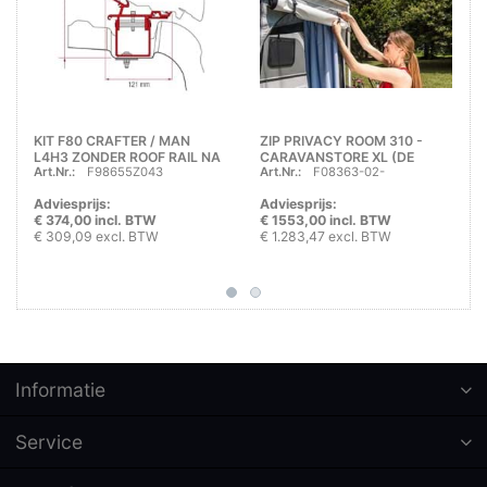
KIT F80 CRAFTER / MAN
ZIP PRIVACY ROOM 310 -
L4H3 ZONDER ROOF RAIL NA
CARAVANSTORE XL (DE
Art.Nr.:
F98655Z043
Art.Nr.:
F08363-02-
2017
TENT)
Adviesprijs:
Adviesprijs:
€ 374,00 incl. BTW
€ 1553,00 incl. BTW
€ 309,09 excl. BTW
€ 1.283,47 excl. BTW
Informatie
Service