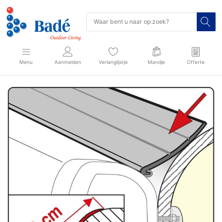
Menu
Aanmelden
Verlanglijstje
Mandje
Offerte