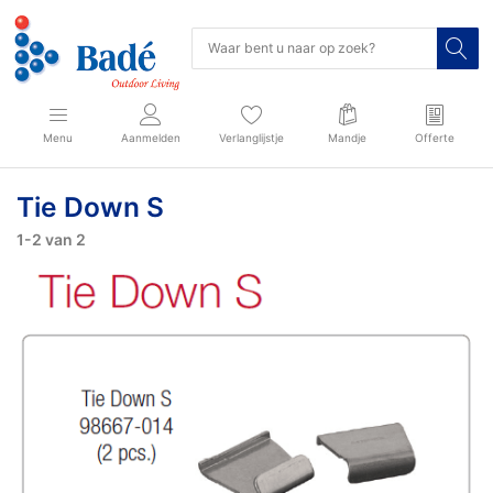
Menu
Aanmelden
Verlanglijstje
Mandje
Offerte
Tie Down S
1-2
van
2