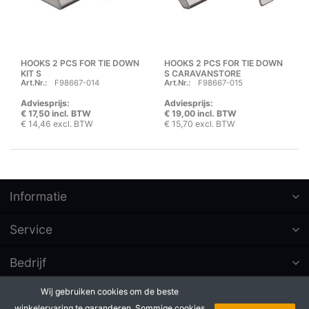
HOOKS 2 PCS FOR TIE DOWN
HOOKS 2 PCS FOR TIE DOWN
KIT S
S CARAVANSTORE
Art.Nr.:
F98667-014
Art.Nr.:
F98667-015
Adviesprijs:
Adviesprijs:
€ 17,50 incl. BTW
€ 19,00 incl. BTW
€ 14,46 excl. BTW
€ 15,70 excl. BTW
Informatie
Service
Bedrijf
Wij gebruiken cookies om de beste
Abonneer op nieuwsbrieven
winkelervaring te garanderen. Sommige cookies