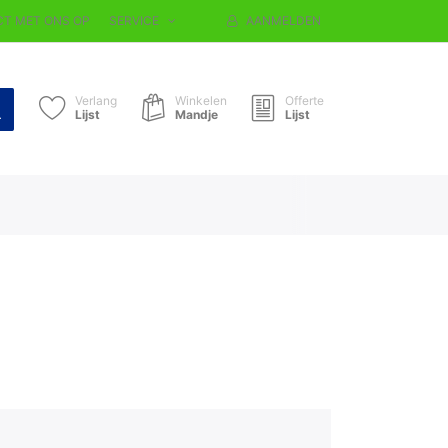
T MET ONS OP
SERVICE
AANMELDEN
Verlang
Winkelen
Offerte
Lijst
Mandje
Lijst