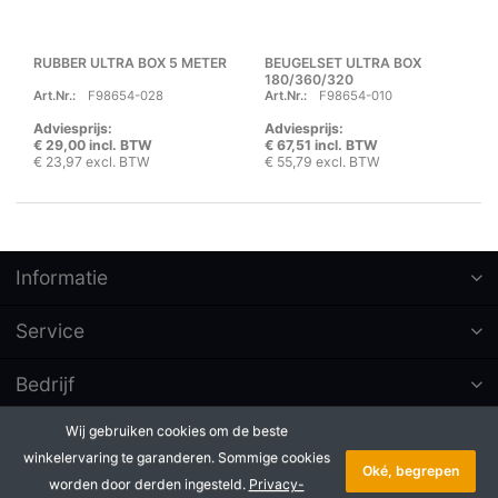
RUBBER ULTRA BOX 5 METER
BEUGELSET ULTRA BOX
180/360/320
Art.Nr.:
F98654-028
Art.Nr.:
F98654-010
Adviesprijs:
Adviesprijs:
€ 29,00 incl. BTW
€ 67,51 incl. BTW
€ 23,97 excl. BTW
€ 55,79 excl. BTW
Informatie
Service
Bedrijf
Wij gebruiken cookies om de beste
Abonneer op nieuwsbrieven
winkelervaring te garanderen. Sommige cookies
Oké, begrepen
worden door derden ingesteld.
Privacy-
* Alle prijzen excl. btw, plus
Copyright © 2026 Badé B.V.. Alle